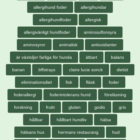
allergihund foder
allergihundar
allergihundfoder
allergisk
allergivänligt hundfoder
aminosulfonsyra
aminosyror
animalisk
antioxidanter
är växtoljor farliga för hunda
ätbart
balans
banan
bffstrays
claire lucie sonck
dietist
eliminationsdiet
fisk
fläsk
foder
foderallergi
foderintolerans hund
föreläsning
forskning
frukt
gluten
godis
gris
hållbar
hållbart hundliv
hälsa
hälsans hus
hermans restaurang
hud