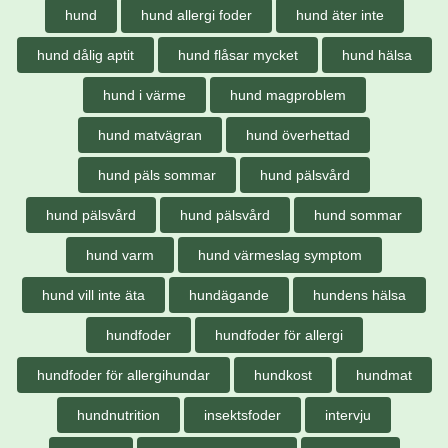
hund
hund allergi foder
hund äter inte
hund dålig aptit
hund flåsar mycket
hund hälsa
hund i värme
hund magproblem
hund matvägran
hund överhettad
hund päls sommar
hund pälsvård
hund pälsvård
hund pälsvård
hund sommar
hund varm
hund värmeslag symptom
hund vill inte äta
hundägande
hundens hälsa
hundfoder
hundfoder för allergi
hundfoder för allergihundar
hundkost
hundmat
hundnutrition
insektsfoder
intervju