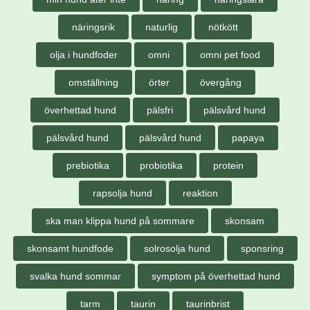
näringsrik
naturlig
nötkött
olja i hundfoder
omni
omni pet food
omställning
örter
övergång
överhettad hund
pälsfri
pälsvård hund
pälsvård hund
pälsvård hund
papaya
prebiotika
probiotika
protein
rapsolja hund
reaktion
ska man klippa hund på sommare
skonsam
skonsamt hundfode
solrosolja hund
sponsring
svalka hund sommar
symptom på överhettad hund
tarm
taurin
taurinbrist