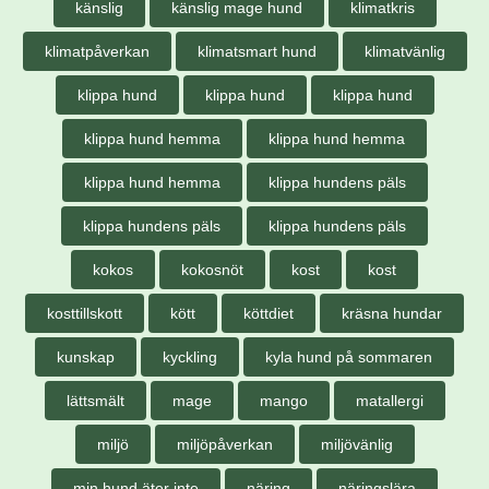
känslig
känslig mage hund
klimatkris
klimatpåverkan
klimatsmart hund
klimatvänlig
klippa hund
klippa hund
klippa hund
klippa hund hemma
klippa hund hemma
klippa hund hemma
klippa hundens päls
klippa hundens päls
klippa hundens päls
kokos
kokosnöt
kost
kost
kosttillskott
kött
köttdiet
kräsna hundar
kunskap
kyckling
kyla hund på sommaren
lättsmält
mage
mango
matallergi
miljö
miljöpåverkan
miljövänlig
min hund äter inte
näring
näringslära