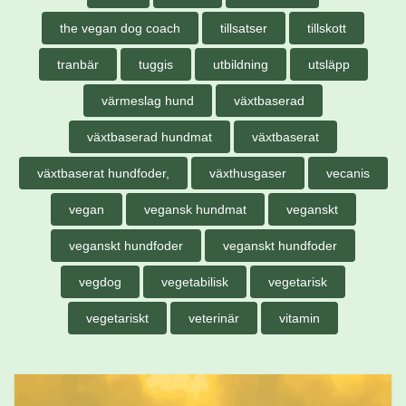
the vegan dog coach
tillsatser
tillskott
tranbär
tuggis
utbildning
utsläpp
värmeslag hund
växtbaserad
växtbaserad hundmat
växtbaserat
växtbaserat hundfoder,
växthusgaser
vecanis
vegan
vegansk hundmat
veganskt
veganskt hundfoder
veganskt hundfoder
vegdog
vegetabilisk
vegetarisk
vegetariskt
veterinär
vitamin