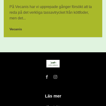
På Vecanis har vi upprepade gånger försökt att ta
reda på det verkliga tassavtrycket från köttfoder,
men det...
Vecanis
Läs mer