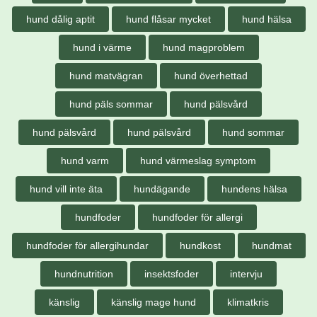
hund dålig aptit
hund flåsar mycket
hund hälsa
hund i värme
hund magproblem
hund matvägran
hund överhettad
hund päls sommar
hund pälsvård
hund pälsvård
hund pälsvård
hund sommar
hund varm
hund värmeslag symptom
hund vill inte äta
hundägande
hundens hälsa
hundfoder
hundfoder för allergi
hundfoder för allergihundar
hundkost
hundmat
hundnutrition
insektsfoder
intervju
känslig
känslig mage hund
klimatkris