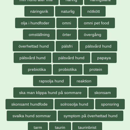
näringsrik
naturlig
nötkött
olja i hundfoder
omni
omni pet food
omställning
örter
övergång
överhettad hund
pälsfri
pälsvård hund
pälsvård hund
pälsvård hund
papaya
prebiotika
probiotika
protein
rapsolja hund
reaktion
ska man klippa hund på sommare
skonsam
skonsamt hundfode
solrosolja hund
sponsring
svalka hund sommar
symptom på överhettad hund
tarm
taurin
taurinbrist