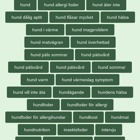
hund
hund allergi foder
hund äter inte
hund dålig aptit
hund flåsar mycket
hund hälsa
hund i värme
hund magproblem
hund matvägran
hund överhettad
hund päls sommar
hund pälsvård
hund pälsvård
hund pälsvård
hund sommar
hund varm
hund värmeslag symptom
hund vill inte äta
hundägande
hundens hälsa
hundfoder
hundfoder för allergi
hundfoder för allergihundar
hundkost
hundmat
hundnutrition
insektsfoder
intervju