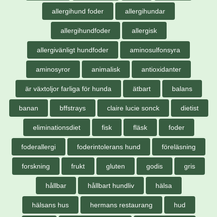
allergihund foder
allergihundar
allergihundfoder
allergisk
allergivänligt hundfoder
aminosulfonsyra
aminosyror
animalisk
antioxidanter
är växtoljor farliga för hunda
ätbart
balans
banan
bffstrays
claire lucie sonck
dietist
eliminationsdiet
fisk
fläsk
foder
foderallergi
foderintolerans hund
föreläsning
forskning
frukt
gluten
godis
gris
hållbar
hållbart hundliv
hälsa
hälsans hus
hermans restaurang
hud