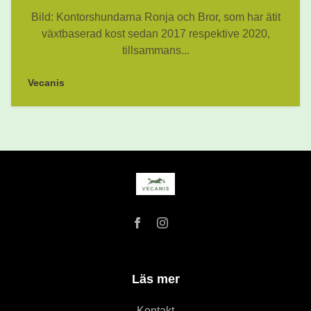
Bild: Kontorshundarna Ronja och Bror, som har ätit
växtbaserad kost sedan 2017 respektive 2020,
tillsammans...
Vecanis
Läs mer
Kontakt