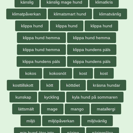
känslig
känslig mage hund
klimatkris
klimatpåverkan
klimatsmart hund
klimatvänlig
klippa hund
klippa hund
klippa hund
klippa hund hemma
klippa hund hemma
klippa hund hemma
klippa hundens päls
klippa hundens päls
klippa hundens päls
kokos
kokosnöt
kost
kost
kosttillskott
kött
köttdiet
kräsna hundar
kunskap
kyckling
kyla hund på sommaren
lättsmält
mage
mango
matallergi
miljö
miljöpåverkan
miljövänlig
min hund äter inte
näring
näringslära