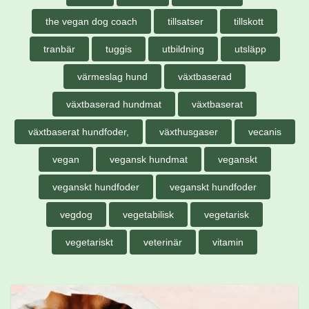
the vegan dog coach
tillsatser
tillskott
tranbär
tuggis
utbildning
utsläpp
värmeslag hund
växtbaserad
växtbaserad hundmat
växtbaserat
växtbaserat hundfoder,
växthusgaser
vecanis
vegan
vegansk hundmat
veganskt
veganskt hundfoder
veganskt hundfoder
vegdog
vegetabilisk
vegetarisk
vegetariskt
veterinär
vitamin