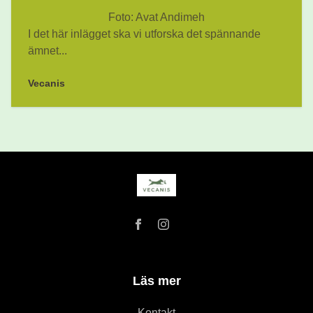
Foto: Avat Andimeh
I det här inlägget ska vi utforska det spännande
ämnet...
Vecanis
Läs mer
Kontakt