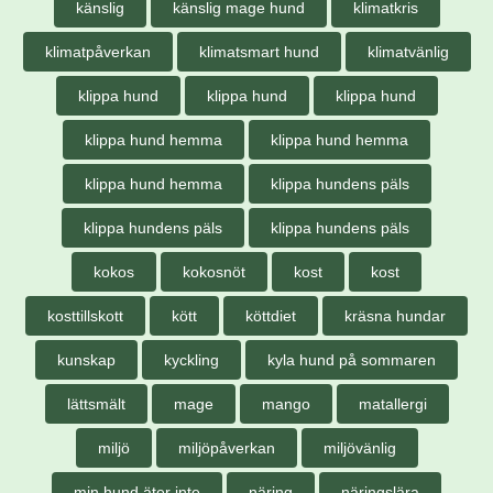
känslig
känslig mage hund
klimatkris
klimatpåverkan
klimatsmart hund
klimatvänlig
klippa hund
klippa hund
klippa hund
klippa hund hemma
klippa hund hemma
klippa hund hemma
klippa hundens päls
klippa hundens päls
klippa hundens päls
kokos
kokosnöt
kost
kost
kosttillskott
kött
köttdiet
kräsna hundar
kunskap
kyckling
kyla hund på sommaren
lättsmält
mage
mango
matallergi
miljö
miljöpåverkan
miljövänlig
min hund äter inte
näring
näringslära