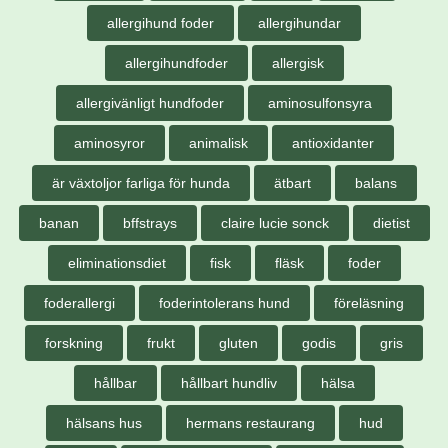
allergihund foder
allergihundar
allergihundfoder
allergisk
allergivänligt hundfoder
aminosulfonsyra
aminosyror
animalisk
antioxidanter
är växtoljor farliga för hunda
ätbart
balans
banan
bffstrays
claire lucie sonck
dietist
eliminationsdiet
fisk
fläsk
foder
foderallergi
foderintolerans hund
föreläsning
forskning
frukt
gluten
godis
gris
hållbar
hållbart hundliv
hälsa
hälsans hus
hermans restaurang
hud