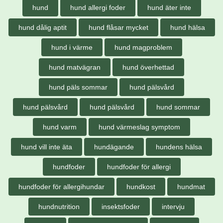
hund
hund allergi foder
hund äter inte
hund dålig aptit
hund flåsar mycket
hund hälsa
hund i värme
hund magproblem
hund matvägran
hund överhettad
hund päls sommar
hund pälsvård
hund pälsvård
hund pälsvård
hund sommar
hund varm
hund värmeslag symptom
hund vill inte äta
hundägande
hundens hälsa
hundfoder
hundfoder för allergi
hundfoder för allergihundar
hundkost
hundmat
hundnutrition
insektsfoder
intervju