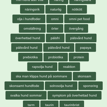
näringsrik
naturlig
nötkött
olja i hundfoder
omni
omni pet food
omställning
örter
övergång
överhettad hund
pälsfri
pälsvård hund
pälsvård hund
pälsvård hund
papaya
prebiotika
probiotika
protein
rapsolja hund
reaktion
ska man klippa hund på sommare
skonsam
skonsamt hundfode
solrosolja hund
sponsring
svalka hund sommar
symptom på överhettad hund
tarm
taurin
taurinbrist