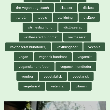
the vegan dog coach
tillsatser
tillskott
tranbär
tuggis
utbildning
utsläpp
värmeslag hund
växtbaserad
växtbaserad hundmat
växtbaserat
växtbaserat hundfoder,
växthusgaser
vecanis
vegan
vegansk hundmat
veganskt
veganskt hundfoder
veganskt hundfoder
vegdog
vegetabilisk
vegetarisk
vegetariskt
veterinär
vitamin