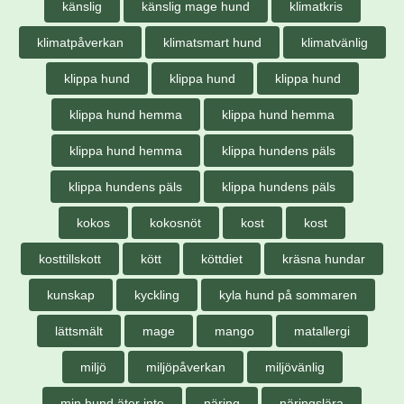
känslig
känslig mage hund
klimatkris
klimatpåverkan
klimatsmart hund
klimatvänlig
klippa hund
klippa hund
klippa hund
klippa hund hemma
klippa hund hemma
klippa hund hemma
klippa hundens päls
klippa hundens päls
klippa hundens päls
kokos
kokosnöt
kost
kost
kosttillskott
kött
köttdiet
kräsna hundar
kunskap
kyckling
kyla hund på sommaren
lättsmält
mage
mango
matallergi
miljö
miljöpåverkan
miljövänlig
min hund äter inte
näring
näringslära