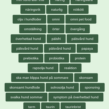
näringsrik
naturlig
nötkött
olja i hundfoder
omni
omni pet food
omställning
örter
övergång
överhettad hund
pälsfri
pälsvård hund
pälsvård hund
pälsvård hund
papaya
prebiotika
probiotika
protein
rapsolja hund
reaktion
ska man klippa hund på sommare
skonsam
skonsamt hundfode
solrosolja hund
sponsring
svalka hund sommar
symptom på överhettad hund
tarm
taurin
taurinbrist