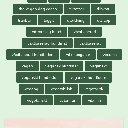
the vegan dog coach
tillsatser
tillskott
tranbär
tuggis
utbildning
utsläpp
värmeslag hund
växtbaserad
växtbaserad hundmat
växtbaserat
växtbaserat hundfoder,
växthusgaser
vecanis
vegan
vegansk hundmat
veganskt
veganskt hundfoder
veganskt hundfoder
vegdog
vegetabilisk
vegetarisk
vegetariskt
veterinär
vitamin