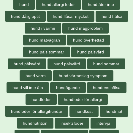
hund
hund allergi foder
hund äter inte
hund dålig aptit
hund flåsar mycket
hund hälsa
hund i värme
hund magproblem
hund matvägran
hund överhettad
hund päls sommar
hund pälsvård
hund pälsvård
hund pälsvård
hund sommar
hund varm
hund värmeslag symptom
hund vill inte äta
hundägande
hundens hälsa
hundfoder
hundfoder för allergi
hundfoder för allergihundar
hundkost
hundmat
hundnutrition
insektsfoder
intervju