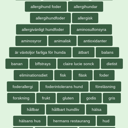
allergihund foder
allergihundar
allergihundfoder
allergisk
allergivänligt hundfoder
aminosulfonsyra
aminosyror
animalisk
antioxidanter
är växtoljor farliga för hunda
ätbart
balans
banan
bffstrays
claire lucie sonck
dietist
eliminationsdiet
fisk
fläsk
foder
foderallergi
foderintolerans hund
föreläsning
forskning
frukt
gluten
godis
gris
hållbar
hållbart hundliv
hälsa
hälsans hus
hermans restaurang
hud