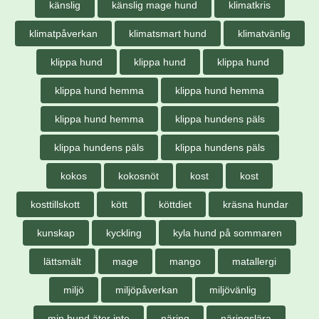
känslig
känslig mage hund
klimatkris
klimatpåverkan
klimatsmart hund
klimatvänlig
klippa hund
klippa hund
klippa hund
klippa hund hemma
klippa hund hemma
klippa hund hemma
klippa hundens päls
klippa hundens päls
klippa hundens päls
kokos
kokosnöt
kost
kost
kosttillskott
kött
köttdiet
kräsna hundar
kunskap
kyckling
kyla hund på sommaren
lättsmält
mage
mango
matallergi
miljö
miljöpåverkan
miljövänlig
min hund äter inte
näring
näringslära