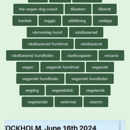
the vegan dog coach
tillsatser
tillskott
tranbär
tuggis
utbildning
utsläpp
värmeslag hund
växtbaserad
växtbaserad hundmat
växtbaserat
växtbaserat hundfoder,
växthusgaser
vecanis
vegan
vegansk hundmat
veganskt
veganskt hundfoder
veganskt hundfoder
vegdog
vegetabilisk
vegetarisk
vegetariskt
veterinär
vitamin