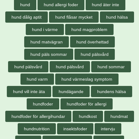
hund
hund allergi foder
hund äter inte
hund dålig aptit
hund flåsar mycket
hund hälsa
hund i värme
hund magproblem
hund matvägran
hund överhettad
hund päls sommar
hund pälsvård
hund pälsvård
hund pälsvård
hund sommar
hund varm
hund värmeslag symptom
hund vill inte äta
hundägande
hundens hälsa
hundfoder
hundfoder för allergi
hundfoder för allergihundar
hundkost
hundmat
hundnutrition
insektsfoder
intervju