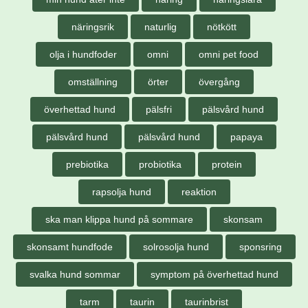
näringsrik
naturlig
nötkött
olja i hundfoder
omni
omni pet food
omställning
örter
övergång
överhettad hund
pälsfri
pälsvård hund
pälsvård hund
pälsvård hund
papaya
prebiotika
probiotika
protein
rapsolja hund
reaktion
ska man klippa hund på sommare
skonsam
skonsamt hundfode
solrosolja hund
sponsring
svalka hund sommar
symptom på överhettad hund
tarm
taurin
taurinbrist