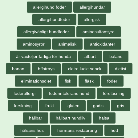
allergihund foder
allergihundar
allergihundfoder
allergisk
allergivänligt hundfoder
aminosulfonsyra
aminosyror
animalisk
antioxidanter
är växtoljor farliga för hunda
ätbart
balans
banan
bffstrays
claire lucie sonck
dietist
eliminationsdiet
fisk
fläsk
foder
foderallergi
foderintolerans hund
föreläsning
forskning
frukt
gluten
godis
gris
hållbar
hållbart hundliv
hälsa
hälsans hus
hermans restaurang
hud