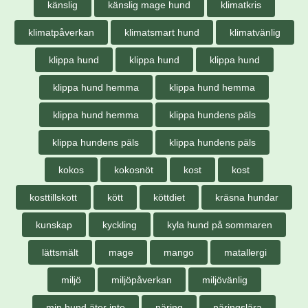
känslig
känslig mage hund
klimatkris
klimatpåverkan
klimatsmart hund
klimatvänlig
klippa hund
klippa hund
klippa hund
klippa hund hemma
klippa hund hemma
klippa hund hemma
klippa hundens päls
klippa hundens päls
klippa hundens päls
kokos
kokosnöt
kost
kost
kosttillskott
kött
köttdiet
kräsna hundar
kunskap
kyckling
kyla hund på sommaren
lättsmält
mage
mango
matallergi
miljö
miljöpåverkan
miljövänlig
min hund äter inte
näring
näringslära