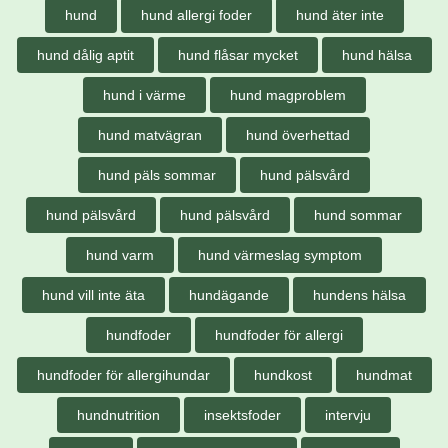
hund
hund allergi foder
hund äter inte
hund dålig aptit
hund flåsar mycket
hund hälsa
hund i värme
hund magproblem
hund matvägran
hund överhettad
hund päls sommar
hund pälsvård
hund pälsvård
hund pälsvård
hund sommar
hund varm
hund värmeslag symptom
hund vill inte äta
hundägande
hundens hälsa
hundfoder
hundfoder för allergi
hundfoder för allergihundar
hundkost
hundmat
hundnutrition
insektsfoder
intervju