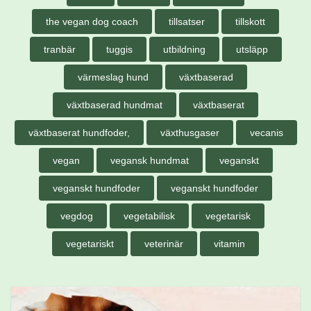
the vegan dog coach
tillsatser
tillskott
tranbär
tuggis
utbildning
utsläpp
värmeslag hund
växtbaserad
växtbaserad hundmat
växtbaserat
växtbaserat hundfoder,
växthusgaser
vecanis
vegan
vegansk hundmat
veganskt
veganskt hundfoder
veganskt hundfoder
vegdog
vegetabilisk
vegetarisk
vegetariskt
veterinär
vitamin