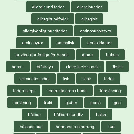
allergihund foder
allergihundar
allergihundfoder
allergisk
allergivänligt hundfoder
aminosulfonsyra
aminosyror
animalisk
antioxidanter
är växtoljor farliga för hunda
ätbart
balans
banan
bffstrays
claire lucie sonck
dietist
eliminationsdiet
fisk
fläsk
foder
foderallergi
foderintolerans hund
föreläsning
forskning
frukt
gluten
godis
gris
hållbar
hållbart hundliv
hälsa
hälsans hus
hermans restaurang
hud