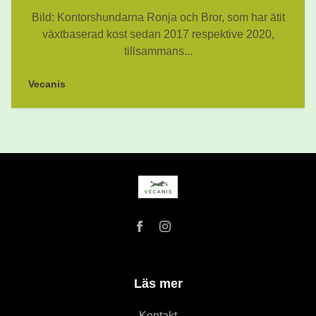
Bild: Kontorshundarna Ronja och Bror, som har ätit
växtbaserad kost sedan 2017 respektive 2020,
tillsammans...
Vecanis
Läs mer
Kontakt