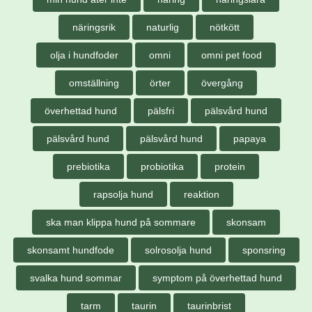
näringsrik
naturlig
nötkött
olja i hundfoder
omni
omni pet food
omställning
örter
övergång
överhettad hund
pälsfri
pälsvård hund
pälsvård hund
pälsvård hund
papaya
prebiotika
probiotika
protein
rapsolja hund
reaktion
ska man klippa hund på sommare
skonsam
skonsamt hundfode
solrosolja hund
sponsring
svalka hund sommar
symptom på överhettad hund
tarm
taurin
taurinbrist