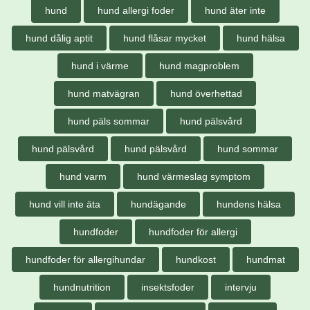
hund
hund allergi foder
hund äter inte
hund dålig aptit
hund flåsar mycket
hund hälsa
hund i värme
hund magproblem
hund matvägran
hund överhettad
hund päls sommar
hund pälsvård
hund pälsvård
hund pälsvård
hund sommar
hund varm
hund värmeslag symptom
hund vill inte äta
hundägande
hundens hälsa
hundfoder
hundfoder för allergi
hundfoder för allergihundar
hundkost
hundmat
hundnutrition
insektsfoder
intervju