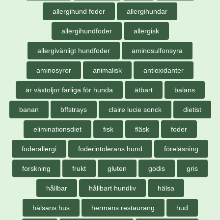
allergihund foder
allergihundar
allergihundfoder
allergisk
allergivänligt hundfoder
aminosulfonsyra
aminosyror
animalisk
antioxidanter
är växtoljor farliga för hunda
ätbart
balans
banan
bffstrays
claire lucie sonck
dietist
eliminationsdiet
fisk
fläsk
foder
foderallergi
foderintolerans hund
föreläsning
forskning
frukt
gluten
godis
gris
hållbar
hållbart hundliv
hälsa
hälsans hus
hermans restaurang
hud