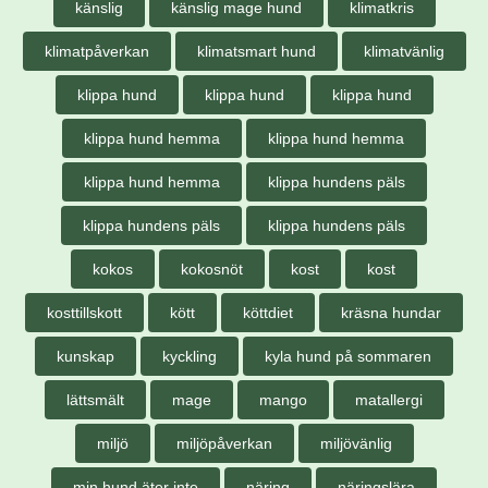
känslig
känslig mage hund
klimatkris
klimatpåverkan
klimatsmart hund
klimatvänlig
klippa hund
klippa hund
klippa hund
klippa hund hemma
klippa hund hemma
klippa hund hemma
klippa hundens päls
klippa hundens päls
klippa hundens päls
kokos
kokosnöt
kost
kost
kosttillskott
kött
köttdiet
kräsna hundar
kunskap
kyckling
kyla hund på sommaren
lättsmält
mage
mango
matallergi
miljö
miljöpåverkan
miljövänlig
min hund äter inte
näring
näringslära