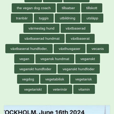
the vegan dog coach
tillsatser
tillskott
tranbär
tuggis
utbildning
utsläpp
värmeslag hund
växtbaserad
växtbaserad hundmat
växtbaserat
växtbaserat hundfoder,
växthusgaser
vecanis
vegan
vegansk hundmat
veganskt
veganskt hundfoder
veganskt hundfoder
vegdog
vegetabilisk
vegetarisk
vegetariskt
veterinär
vitamin