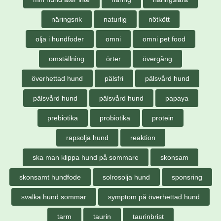
näringsrik
naturlig
nötkött
olja i hundfoder
omni
omni pet food
omställning
örter
övergång
överhettad hund
pälsfri
pälsvård hund
pälsvård hund
pälsvård hund
papaya
prebiotika
probiotika
protein
rapsolja hund
reaktion
ska man klippa hund på sommare
skonsam
skonsamt hundfode
solrosolja hund
sponsring
svalka hund sommar
symptom på överhettad hund
tarm
taurin
taurinbrist