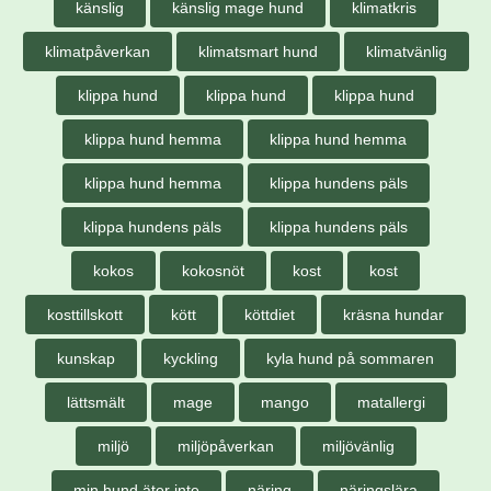
känslig
känslig mage hund
klimatkris
klimatpåverkan
klimatsmart hund
klimatvänlig
klippa hund
klippa hund
klippa hund
klippa hund hemma
klippa hund hemma
klippa hund hemma
klippa hundens päls
klippa hundens päls
klippa hundens päls
kokos
kokosnöt
kost
kost
kosttillskott
kött
köttdiet
kräsna hundar
kunskap
kyckling
kyla hund på sommaren
lättsmält
mage
mango
matallergi
miljö
miljöpåverkan
miljövänlig
min hund äter inte
näring
näringslära