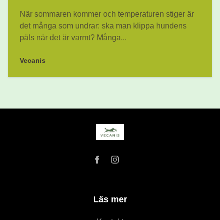
När sommaren kommer och temperaturen stiger är
det många som undrar: ska man klippa hundens
päls när det är varmt? Många...
Vecanis
Läs mer