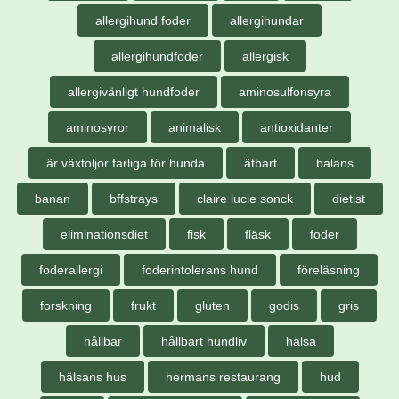
allergihund foder
allergihundar
allergihundfoder
allergisk
allergivänligt hundfoder
aminosulfonsyra
aminosyror
animalisk
antioxidanter
är växtoljor farliga för hunda
ätbart
balans
banan
bffstrays
claire lucie sonck
dietist
eliminationsdiet
fisk
fläsk
foder
foderallergi
foderintolerans hund
föreläsning
forskning
frukt
gluten
godis
gris
hållbar
hållbart hundliv
hälsa
hälsans hus
hermans restaurang
hud