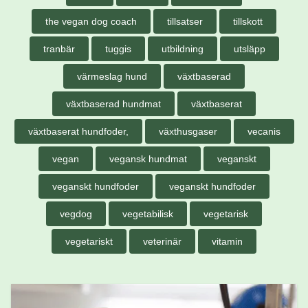
the vegan dog coach
tillsatser
tillskott
tranbär
tuggis
utbildning
utsläpp
värmeslag hund
växtbaserad
växtbaserad hundmat
växtbaserat
växtbaserat hundfoder,
växthusgaser
vecanis
vegan
vegansk hundmat
veganskt
veganskt hundfoder
veganskt hundfoder
vegdog
vegetabilisk
vegetarisk
vegetariskt
veterinär
vitamin