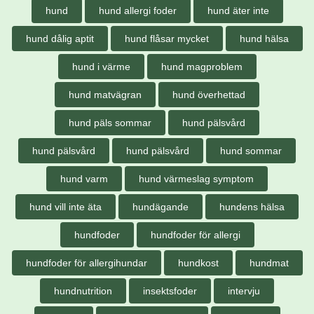
hund
hund allergi foder
hund äter inte
hund dålig aptit
hund flåsar mycket
hund hälsa
hund i värme
hund magproblem
hund matvägran
hund överhettad
hund päls sommar
hund pälsvård
hund pälsvård
hund pälsvård
hund sommar
hund varm
hund värmeslag symptom
hund vill inte äta
hundägande
hundens hälsa
hundfoder
hundfoder för allergi
hundfoder för allergihundar
hundkost
hundmat
hundnutrition
insektsfoder
intervju