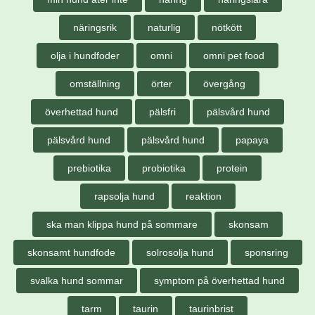
näringsrik
naturlig
nötkött
olja i hundfoder
omni
omni pet food
omställning
örter
övergång
överhettad hund
pälsfri
pälsvård hund
pälsvård hund
pälsvård hund
papaya
prebiotika
probiotika
protein
rapsolja hund
reaktion
ska man klippa hund på sommare
skonsam
skonsamt hundfode
solrosolja hund
sponsring
svalka hund sommar
symptom på överhettad hund
tarm
taurin
taurinbrist