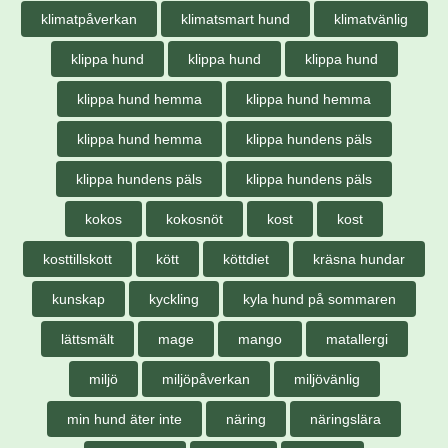
klimatpåverkan
klimatsmart hund
klimatvänlig
klippa hund
klippa hund
klippa hund
klippa hund hemma
klippa hund hemma
klippa hund hemma
klippa hundens päls
klippa hundens päls
klippa hundens päls
kokos
kokosnöt
kost
kost
kosttillskott
kött
köttdiet
kräsna hundar
kunskap
kyckling
kyla hund på sommaren
lättsmält
mage
mango
matallergi
miljö
miljöpåverkan
miljövänlig
min hund äter inte
näring
näringslära