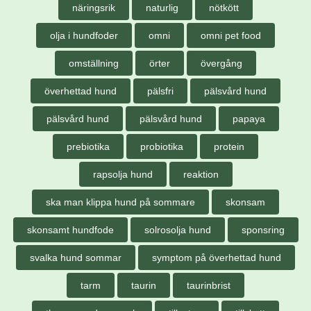
näringsrik
naturlig
nötkött
olja i hundfoder
omni
omni pet food
omställning
örter
övergång
överhettad hund
pälsfri
pälsvård hund
pälsvård hund
pälsvård hund
papaya
prebiotika
probiotika
protein
rapsolja hund
reaktion
ska man klippa hund på sommare
skonsam
skonsamt hundfode
solrosolja hund
sponsring
svalka hund sommar
symptom på överhettad hund
tarm
taurin
taurinbrist