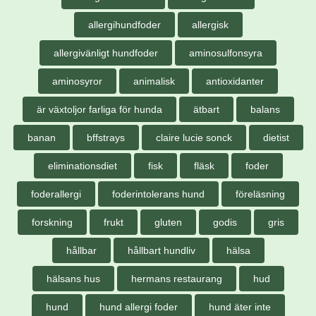
allergihundfoder
allergisk
allergivänligt hundfoder
aminosulfonsyra
aminosyror
animalisk
antioxidanter
är växtoljor farliga för hunda
ätbart
balans
banan
bffstrays
claire lucie sonck
dietist
eliminationsdiet
fisk
fläsk
foder
foderallergi
foderintolerans hund
föreläsning
forskning
frukt
gluten
godis
gris
hållbar
hållbart hundliv
hälsa
hälsans hus
hermans restaurang
hud
hund
hund allergi foder
hund äter inte