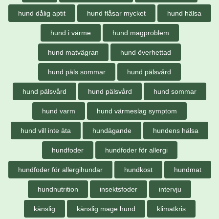
hund dålig aptit
hund flåsar mycket
hund hälsa
hund i värme
hund magproblem
hund matvägran
hund överhettad
hund päls sommar
hund pälsvård
hund pälsvård
hund pälsvård
hund sommar
hund varm
hund värmeslag symptom
hund vill inte äta
hundägande
hundens hälsa
hundfoder
hundfoder för allergi
hundfoder för allergihundar
hundkost
hundmat
hundnutrition
insektsfoder
intervju
känslig
känslig mage hund
klimatkris