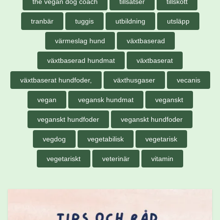
the vegan dog coach
tillsatser
tillskott
tranbär
tuggis
utbildning
utsläpp
värmeslag hund
växtbaserad
växtbaserad hundmat
växtbaserat
växtbaserat hundfoder,
växthusgaser
vecanis
vegan
vegansk hundmat
veganskt
veganskt hundfoder
veganskt hundfoder
vegdog
vegetabilisk
vegetarisk
vegetariskt
veterinär
vitamin