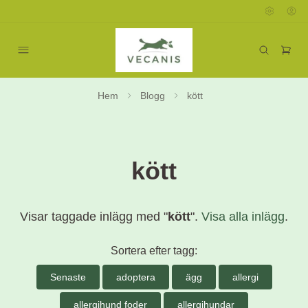
Hem
Blogg
kött
kött
Visar taggade inlägg med "
kött
".
Visa alla inlägg
.
Sortera efter tagg:
Senaste
adoptera
ägg
allergi
allergihund foder
allergihundar