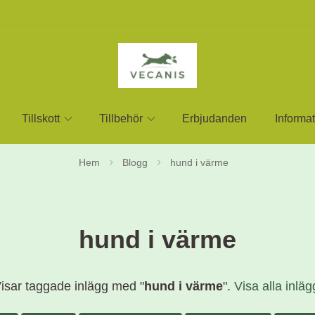
Tillskott
Tillbehör
Erbjudanden
Informat
Hem
Blogg
hund i värme
hund i värme
isar taggade inlägg med "
hund i värme
".
Visa alla inläg