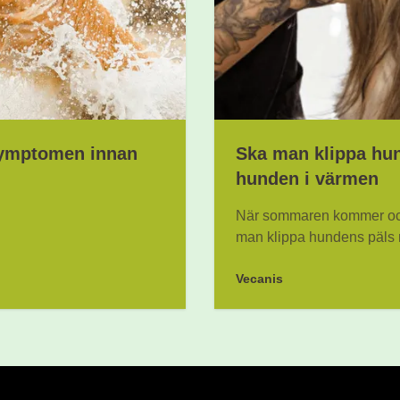
symptomen innan
Ska man klippa hu
hunden i värmen
När sommaren kommer och 
man klippa hundens päls n
Vecanis