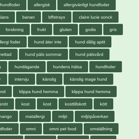
gihundfoder
allergisk
allergivänligt hundfoder
lans
banan
bffstrays
claire lucie sonck
forskning
frukt
gluten
godis
gris
lergi foder
hund äter inte
hund dålig aptit
hettad
hund päls sommar
hund pälsvård
a
hundägande
hundens hälsa
hundfoder
r
intervju
känslig
känslig mage hund
und
klippa hund hemma
klippa hund hemma
snöt
kost
kost
kosttillskott
kött
mango
matallergi
miljö
miljöpåverkan
ndfoder
omni
omni pet food
omställning