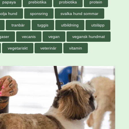
papaya
prebiotika
probiotika
protein
solja hund
sponsring
svalka hund sommar
tranbär
tuggis
utbildning
utsläpp
gaser
vecanis
vegan
vegansk hundmat
vegetariskt
veterinär
vitamin