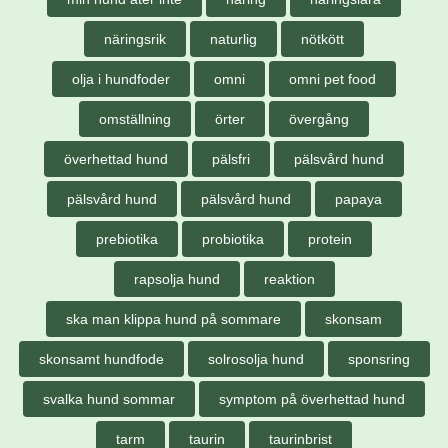
näringsrik
naturlig
nötkött
olja i hundfoder
omni
omni pet food
omställning
örter
övergång
överhettad hund
pälsfri
pälsvård hund
pälsvård hund
pälsvård hund
papaya
prebiotika
probiotika
protein
rapsolja hund
reaktion
ska man klippa hund på sommare
skonsam
skonsamt hundfode
solrosolja hund
sponsring
svalka hund sommar
symptom på överhettad hund
tarm
taurin
taurinbrist