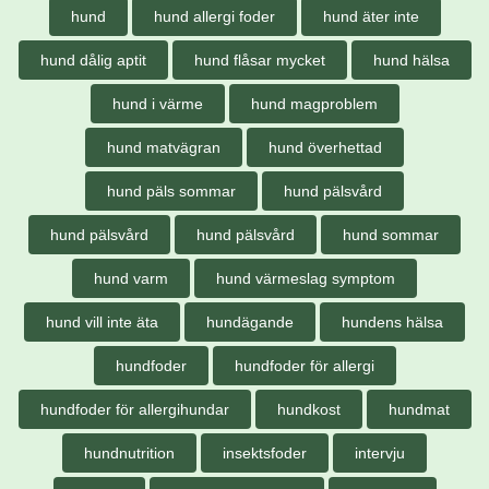
hund
hund allergi foder
hund äter inte
hund dålig aptit
hund flåsar mycket
hund hälsa
hund i värme
hund magproblem
hund matvägran
hund överhettad
hund päls sommar
hund pälsvård
hund pälsvård
hund pälsvård
hund sommar
hund varm
hund värmeslag symptom
hund vill inte äta
hundägande
hundens hälsa
hundfoder
hundfoder för allergi
hundfoder för allergihundar
hundkost
hundmat
hundnutrition
insektsfoder
intervju