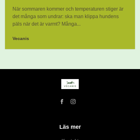
När sommaren kommer och temperaturen stiger är
det många som undrar: ska man klippa hundens
päls när det är varmt? Många...
Vecanis
Läs mer