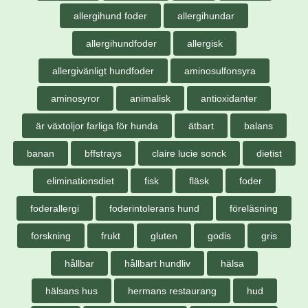
allergihund foder
allergihundar
allergihundfoder
allergisk
allergivänligt hundfoder
aminosulfonsyra
aminosyror
animalisk
antioxidanter
är växtoljor farliga för hunda
ätbart
balans
banan
bffstrays
claire lucie sonck
dietist
eliminationsdiet
fisk
fläsk
foder
foderallergi
foderintolerans hund
föreläsning
forskning
frukt
gluten
godis
gris
hållbar
hållbart hundliv
hälsa
hälsans hus
hermans restaurang
hud