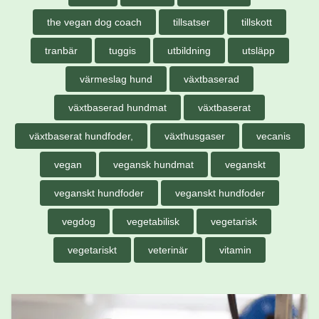
the vegan dog coach
tillsatser
tillskott
tranbär
tuggis
utbildning
utsläpp
värmeslag hund
växtbaserad
växtbaserad hundmat
växtbaserat
växtbaserat hundfoder,
växthusgaser
vecanis
vegan
vegansk hundmat
veganskt
veganskt hundfoder
veganskt hundfoder
vegdog
vegetabilisk
vegetarisk
vegetariskt
veterinär
vitamin