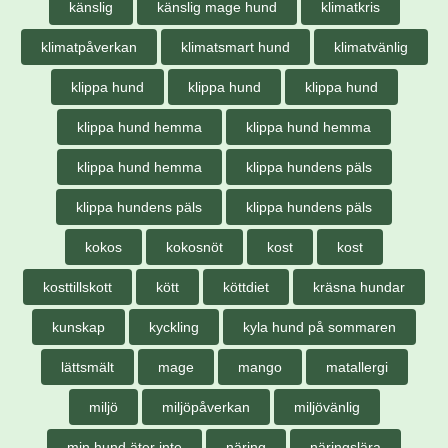
känslig
känslig mage hund
klimatkris
klimatpåverkan
klimatsmart hund
klimatvänlig
klippa hund
klippa hund
klippa hund
klippa hund hemma
klippa hund hemma
klippa hund hemma
klippa hundens päls
klippa hundens päls
klippa hundens päls
kokos
kokosnöt
kost
kost
kosttillskott
kött
köttdiet
kräsna hundar
kunskap
kyckling
kyla hund på sommaren
lättsmält
mage
mango
matallergi
miljö
miljöpåverkan
miljövänlig
min hund äter inte
näring
näringslära