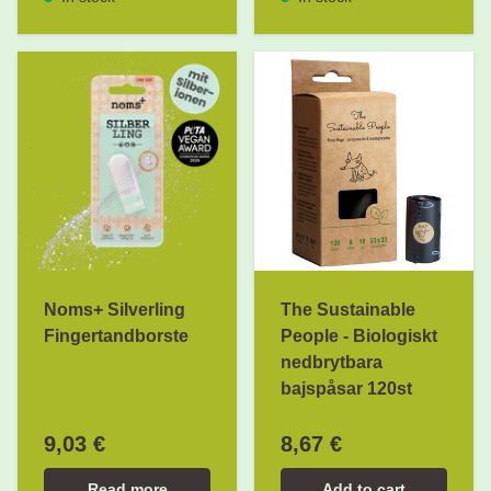
Noms+ Silverling
The Sustainable
Fingertandborste
People - Biologiskt
nedbrytbara
bajspåsar 120st
9,03 €
8,67 €
Read more
Add to cart