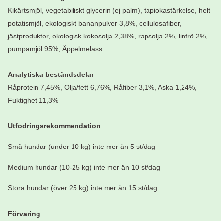
Kikärtsmjöl, vegetabiliskt glycerin (ej palm), tapiokastärkelse, helt
potatismjöl, ekologiskt bananpulver 3,8%, cellulosafiber,
jästprodukter, ekologisk kokosolja 2,38%, rapsolja 2%, linfrö 2%,
pumpamjöl 95%, Äppelmelass
Analytiska beståndsdelar
Råprotein 7,45%, Olja/fett 6,76%, Råfiber 3,1%, Aska 1,24%,
Fuktighet 11,3%
Utfodringsrekommendation
Små hundar (under 10 kg) inte mer än 5 st/dag
Medium hundar (10-25 kg) inte mer än 10 st/dag
Stora hundar (över 25 kg) inte mer än 15 st/dag
Förvaring