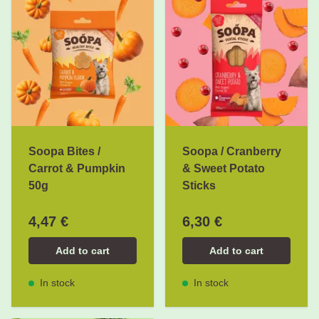
Soopa Bites /
Soopa / Cranberry
Carrot & Pumpkin
& Sweet Potato
50g
Sticks
4,47 €
6,30 €
Add to cart
Add to cart
In stock
In stock