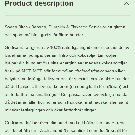
Product description
Soopa Bites / Banana, Pumpkin & Flaxseed Senior är ett gluten
och spannmålsfritt godis för äldre hundar.
Godisarna är gjorda av 100% naturliga ingridienser bestående av
bland annat pumpa, banan, linfrö och kokosolja. Linfröoljan
hjälper din hund att öka sina energinivåer medans kokosnötoljan
är rik på MCT. MCT står för
medium chained triglycerides
vilket
betyder medellånga fettsyror och är speciellt bra för äldre hundar
då det hjälper att tillverka ketoner (en energikälla för hjärnan) och
att förbättra matsmältningen. Det passar även överviktiga hundar
då det innehåller hormoner som kan ökar mättnadskänslan samt
minskar fettlagringen och ökar fettförbränningen.
Godisarna hjälper även din hund med att hålla sina tänder rena
och bibehålla en fräsch andedräkt samtidigt som det är snällt för