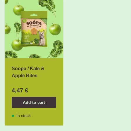
Soopa / Kale &
Apple Bites
4,47 €
Add to cart
In stock