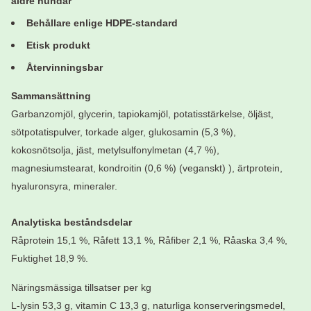
äldre hundar
Behållare enlige HDPE-standard
Etisk produkt
Återvinningsbar
Sammansättning
Garbanzomjöl, glycerin, tapiokamjöl, potatisstärkelse, öljäst,
sötpotatispulver, torkade alger, glukosamin (5,3 %),
kokosnötsolja, jäst, metylsulfonylmetan (4,7 %),
magnesiumstearat, kondroitin (0,6 %) (veganskt) ), ärtprotein,
hyaluronsyra, mineraler.
Analytiska beståndsdelar
Råprotein 15,1 %, Råfett 13,1 %, Råfiber 2,1 %, Råaska 3,4 %,
Fuktighet 18,9 %.
Näringsmässiga tillsatser per kg
L-lysin 53,3 g, vitamin C 13,3 g, naturliga konserveringsmedel,