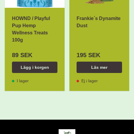
HOWND / Playful
Frankie´s Dynamite
Pup Hemp
Dust
Wellness Treats
100g
89 SEK
195 SEK
Lägg i korgen
Läs mer
I lager
Ej i lager