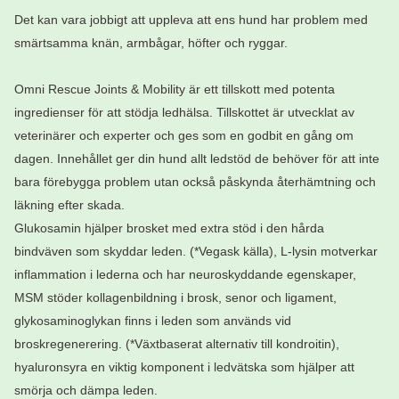
Det kan vara jobbigt att uppleva att ens hund har problem med
smärtsamma knän, armbågar, höfter och ryggar.
Omni Rescue Joints & Mobility är ett tillskott med potenta
ingredienser för att stödja ledhälsa. Tillskottet är utvecklat av
veterinärer och experter och ges som en godbit en gång om
dagen. Innehållet ger din hund allt ledstöd de behöver för att inte
bara förebygga problem utan också påskynda återhämtning och
läkning efter skada.
Glukosamin hjälper brosket med extra stöd i den hårda
bindväven som skyddar leden. (*Vegask källa), L-lysin motverkar
inflammation i lederna och har neuroskyddande egenskaper,
MSM stöder kollagenbildning i brosk, senor och ligament,
glykosaminoglykan finns i leden som används vid
broskregenerering. (*Växtbaserat alternativ till kondroitin),
hyaluronsyra en viktig komponent i ledvätska som hjälper att
smörja och dämpa leden.