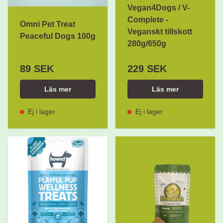
Vegan4Dogs / V-
Complete -
Omni Pet Treat
Veganskt tillskott
Peaceful Dogs 100g
280g/650g
89 SEK
229 SEK
Läs mer
Läs mer
Ej i lager
Ej i lager