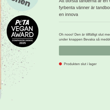
Att borsta tänderna är en
fyrbenta vänner är tandbors
en innova
Oh nooo! Den är tillfälligt slut m
under knappen Bevaka så meddela
Produkten slut i lager