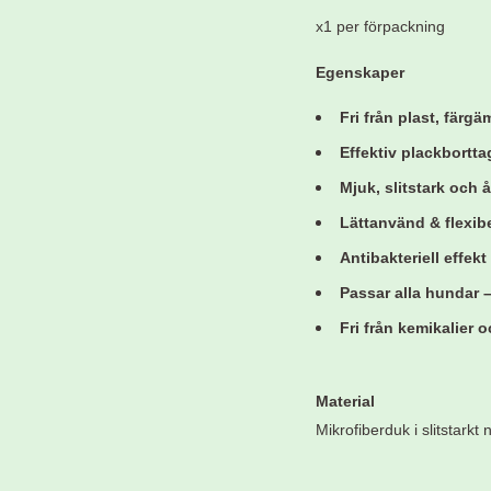
x1 per förpackning
Egenskaper
Fri från plast, färg
Effektiv plackbortta
Mjuk, slitstark och
Lättanvänd & flexib
Antibakteriell effekt
Passar alla hundar 
Fri från kemikalier
Material
Mikrofiberduk i slitstarkt