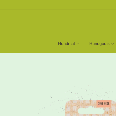
Hundmat
Hundgodis