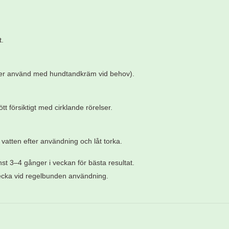
t.
ller använd med hundtandkräm vid behov).
t försiktigt med cirklande rörelser.
vatten efter användning och låt torka.
st 3–4 gånger i veckan för bästa resultat.
ecka vid regelbunden användning.