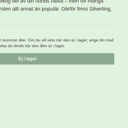
 viktig del av din hunds hälsa – men för många
ten allt annat än populär. Därför finns Silverling,
en kommer åter. Om du vill veta när den är i lager, ange din mail
s du direkt när den åter är i lager.
Ej i lager