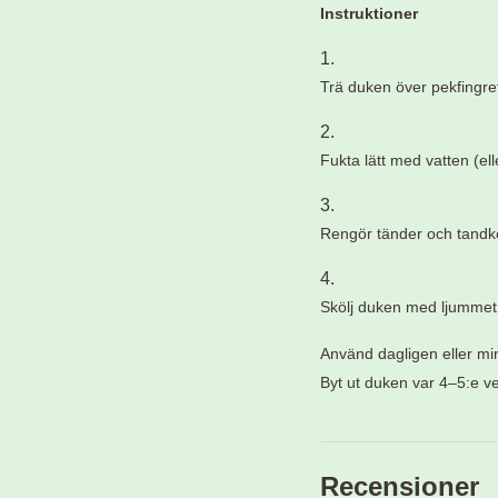
Instruktioner
Trä duken över pekfingre
Fukta lätt med vatten (e
Rengör tänder och tandköt
Skölj duken med ljummet 
Använd dagligen eller min
Byt ut duken var 4–5:e v
Recensioner