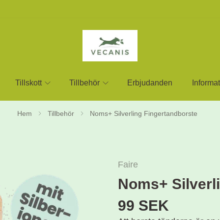
Tillskott
Tillbehör
Erbjudanden
Informat
Hem
Tillbehör
Noms+ Silverling Fingertandborste
Faire
Noms+ Silverl
99 SEK