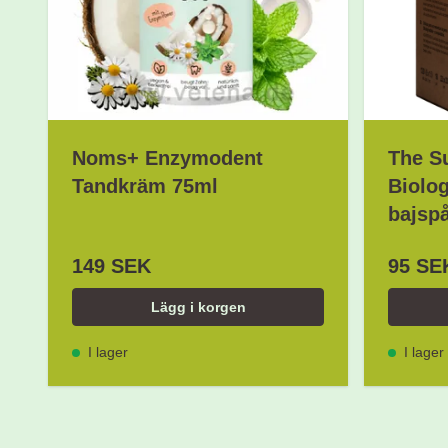
Noms+ Enzymodent
The Su
Tandkräm 75ml
Biolog
bajspå
149 SEK
95 SE
Lägg i korgen
I lager
I lager