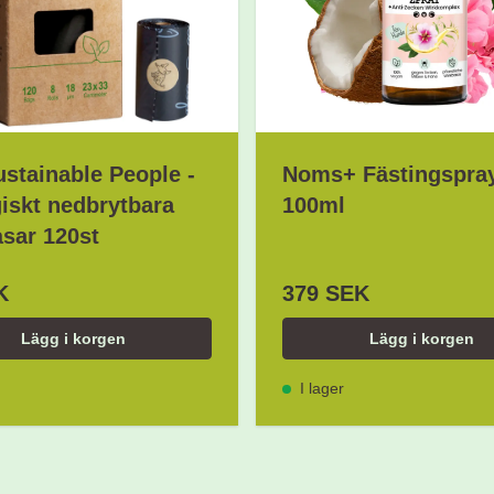
stainable People -
Noms+ Fästingspra
iskt nedbrytbara
100ml
sar 120st
K
379 SEK
Lägg i korgen
Lägg i korgen
I lager