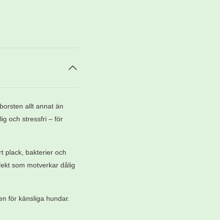
borsten allt annat än
g och stressfri – för
rt plack, bakterier och
ffekt som motverkar dålig
ven för känsliga hundar.