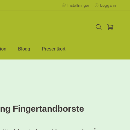
Inställningar
Logga in
ion
Blogg
Presentkort
ing Fingertandborste