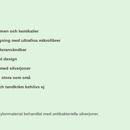
ämnen och kemikalier
gning med ultrafina mikrofibrer
 återanvändbar
el design
 med silverjoner
– stora som små
 och tandkräm behövs ej
 nylonmaterial behandlat med antibakteriella silverjoner.