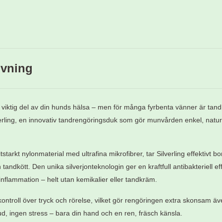
ivning
 viktig del av din hunds hälsa – men för många fyrbenta vänner är tand
verling, en innovativ tandrengöringsduk som gör munvården enkel, naturli
tstarkt nylonmaterial med ultrafina mikrofibrer, tar Silverling effektivt bo
tandkött. Den unika silverjonteknologin ger en kraftfull antibakteriell e
nflammation – helt utan kemikalier eller tandkräm.
 kontroll över tryck och rörelse, vilket gör rengöringen extra skonsam ä
jud, ingen stress – bara din hand och en ren, fräsch känsla.