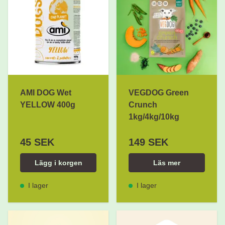
AMI DOG Wet
VEGDOG Green
YELLOW 400g
Crunch
1kg/4kg/10kg
45 SEK
149 SEK
Lägg i korgen
Läs mer
I lager
I lager