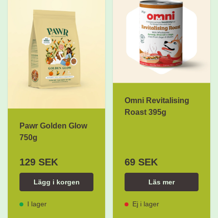
Omni Revitalising
Roast 395g
Pawr Golden Glow
750g
129 SEK
69 SEK
Lägg i korgen
Läs mer
I lager
Ej i lager