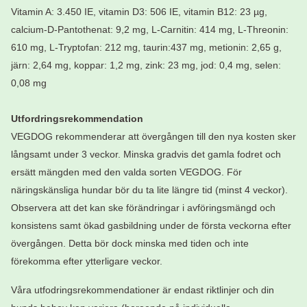
Vitamin A: 3.450 IE, vitamin D3: 506 IE, vitamin B12: 23 µg,
calcium-D-Pantothenat: 9,2 mg, L-Carnitin: 414 mg, L-Threonin:
610 mg, L-Tryptofan: 212 mg, taurin:437 mg, metionin: 2,65 g,
järn: 2,64 mg, koppar: 1,2 mg, zink: 23 mg, jod: 0,4 mg, selen:
0,08 mg
Utfordringsrekommendation
VEGDOG rekommenderar att övergången till den nya kosten sker
långsamt under 3 veckor. Minska gradvis det gamla fodret och
ersätt mängden med den valda sorten VEGDOG. För
näringskänsliga hundar bör du ta lite längre tid (minst 4 veckor).
Observera att det kan ske förändringar i avföringsmängd och
konsistens samt ökad gasbildning under de första veckorna efter
övergången. Detta bör dock minska med tiden och inte
förekomma efter ytterligare veckor.
Våra utfodringsrekommendationer är endast riktlinjer och din