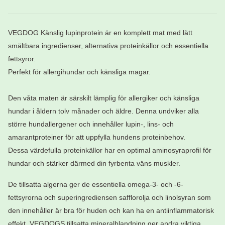
VEGDOG Känslig lupinprotein är en komplett mat med lätt
smältbara ingredienser, alternativa proteinkällor och essentiella
fettsyror.
Perfekt för allergihundar och känsliga magar.
Den våta maten är särskilt lämplig för allergiker och känsliga
hundar i åldern tolv månader och äldre. Denna undviker alla
större hundallergener och innehåller lupin-, lins- och
amarantproteiner för att uppfylla hundens proteinbehov.
Dessa värdefulla proteinkällor har en optimal aminosyraprofil för
hundar och stärker därmed din fyrbenta väns muskler.
De tillsatta algerna ger de essentiella omega-3- och -6-
fettsyrorna och superingrediensen safflorolja och linolsyran som
den innehåller är bra för huden och kan ha en antiinflammatorisk
effekt. VEGDOGS tillsatta mineralblandning ger andra viktiga