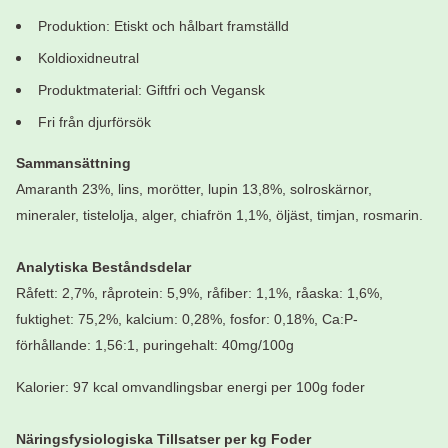
Produktion: Etiskt och hålbart framställd
Koldioxidneutral
Produktmaterial: Giftfri och Vegansk
Fri från djurförsök
Sammansättning
Amaranth 23%, lins, morötter, lupin 13,8%, solroskärnor,
mineraler, tistelolja, alger, chiafrön 1,1%, öljäst, timjan, rosmarin.
Analytiska Beståndsdelar
Råfett: 2,7%, råprotein: 5,9%, råfiber: 1,1%, råaska: 1,6%,
fuktighet: 75,2%, kalcium: 0,28%, fosfor: 0,18%, Ca:P-
förhållande: 1,56:1, puringehalt: 40mg/100g
Kalorier: 97 kcal omvandlingsbar energi per 100g foder
Näringsfysiologiska Tillsatser per kg Foder