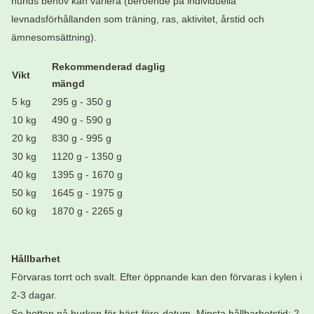
hunds behov kan variera (beroende på individuella
levnadsförhållanden som träning, ras, aktivitet, årstid och
ämnesomsättning).
Rekommenderad daglig
Vikt
mängd
5 kg
295 g - 350 g
10 kg
490 g - 590 g
20 kg
830 g - 995 g
30 kg
1120 g - 1350 g
40 kg
1395 g - 1670 g
50 kg
1645 g - 1975 g
60 kg
1870 g - 2265 g
Hållbarhet
Förvaras torrt och svalt. Efter öppnande kan den förvaras i kylen i
2-3 dagar.
Se botten på burken för bäst-före-datum. Minsta hållbarhetstid: 2