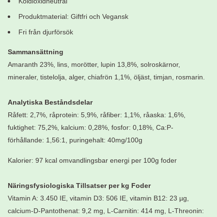
Koldioxidneutral
Produktmaterial: Giftfri och Vegansk
Fri från djurförsök
Sammansättning
Amaranth 23%, lins, morötter, lupin 13,8%, solroskärnor,
mineraler, tistelolja, alger, chiafrön 1,1%, öljäst, timjan, rosmarin.
Analytiska Beståndsdelar
Råfett: 2,7%, råprotein: 5,9%, råfiber: 1,1%, råaska: 1,6%,
fuktighet: 75,2%, kalcium: 0,28%, fosfor: 0,18%, Ca:P-
förhållande: 1,56:1, puringehalt: 40mg/100g
Kalorier: 97 kcal omvandlingsbar energi per 100g foder
Näringsfysiologiska Tillsatser per kg Foder
Vitamin A: 3.450 IE, vitamin D3: 506 IE, vitamin B12: 23 µg,
calcium-D-Pantothenat: 9,2 mg, L-Carnitin: 414 mg, L-Threonin: