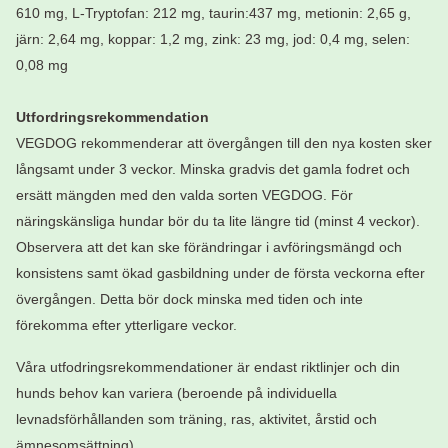
610 mg, L-Tryptofan: 212 mg, taurin:437 mg, metionin: 2,65 g,
järn: 2,64 mg, koppar: 1,2 mg, zink: 23 mg, jod: 0,4 mg, selen:
0,08 mg
Utfordringsrekommendation
VEGDOG rekommenderar att övergången till den nya kosten sker
långsamt under 3 veckor. Minska gradvis det gamla fodret och
ersätt mängden med den valda sorten VEGDOG. För
näringskänsliga hundar bör du ta lite längre tid (minst 4 veckor).
Observera att det kan ske förändringar i avföringsmängd och
konsistens samt ökad gasbildning under de första veckorna efter
övergången. Detta bör dock minska med tiden och inte
förekomma efter ytterligare veckor.
Våra utfodringsrekommendationer är endast riktlinjer och din
hunds behov kan variera (beroende på individuella
levnadsförhållanden som träning, ras, aktivitet, årstid och
ämnesomsättning).