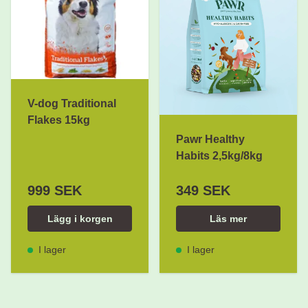
V-dog Traditional
Flakes 15kg
Pawr Healthy
Habits 2,5kg/8kg
999 SEK
349 SEK
Lägg i korgen
Läs mer
I lager
I lager