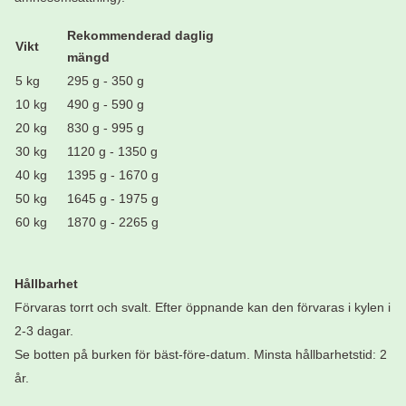
Rekommenderad daglig
Vikt
mängd
5 kg
295 g - 350 g
10 kg
490 g - 590 g
20 kg
830 g - 995 g
30 kg
1120 g - 1350 g
40 kg
1395 g - 1670 g
50 kg
1645 g - 1975 g
60 kg
1870 g - 2265 g
Hållbarhet
Förvaras torrt och svalt. Efter öppnande kan den förvaras i kylen i
2-3 dagar.
Se botten på burken för bäst-före-datum. Minsta hållbarhetstid: 2
år.