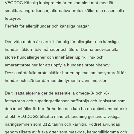
VEGDOG Känslig lupinprotein är en komplett mat med lätt
smältbara ingredienser, alternativa proteinkällor och essentiella
fettsyror.
Perfekt för allergihundar och känsliga magar.
Den våta maten är särskilt lämplig för allergiker och känsliga
hundar i åldern tolv månader och äldre. Denna undviker alla
större hundallergener och innehåller lupin-, lins- och
amarantproteiner för att uppfylla hundens proteinbehov.
Dessa värdefulla proteinkällor har en optimal aminosyraprofil för
hundar och stärker därmed din fyrbenta väns muskler.
De tillsatta algerna ger de essentiella omega-3- och -6-
fettsyrorna och superingrediensen safflorolja och linolsyran som
den innehåller är bra för huden och kan ha en antiinflammatorisk
effekt. VEGDOGS tillsatta mineralblandning ger andra viktiga
näringsämnen som B12, taurin och karnitin. Fodret avrundas
genom tillsats av friska örter som maskros, kamomillblomma och