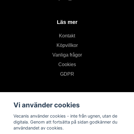
Läs mer
Kontakt
Köpvillkor
Vanliga frågor
Cookies
GDPR
Sugen på rabatter och uppdateringar?
Vi använder cookies
Prenumerera på vårt nyhetsbrev
Vecanis använder cookies - inte från ugnen, utan de
digitala. Genom att fortsätta på sidan godkänner du
Prenumerera
användandet av cookies.