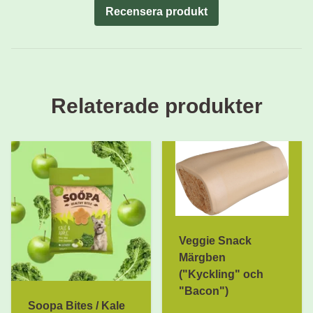
Recensera produkt
Relaterade produkter
Veggie Snack
Märgben
("Kyckling" och
"Bacon")
Soopa Bites / Kale