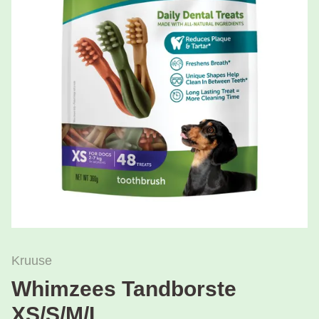
Kruuse
Whimzees Tandborste
XS/S/M/L