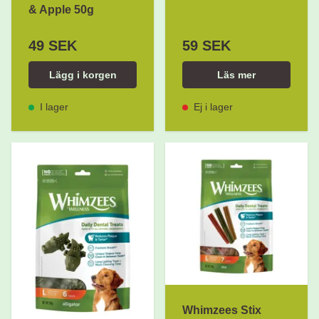
& Apple 50g
49 SEK
59 SEK
Lägg i korgen
Läs mer
I lager
Ej i lager
Whimzees Stix