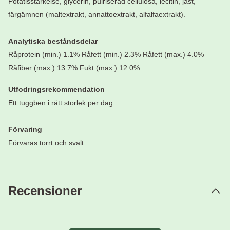
Potatisstärkelse, glycerin, pulriserad cellulosa, lecitin, jäst,
färgämnen (maltextrakt, annattoextrakt, alfalfaextrakt).
Analytiska beståndsdelar
Råprotein (min.) 1.1% Råfett (min.) 2.3% Råfett (max.) 4.0%
Råfiber (max.) 13.7% Fukt (max.) 12.0%
Utfodringsrekommendation
Ett tuggben i rätt storlek per dag.
Förvaring
Förvaras torrt och svalt
Recensioner