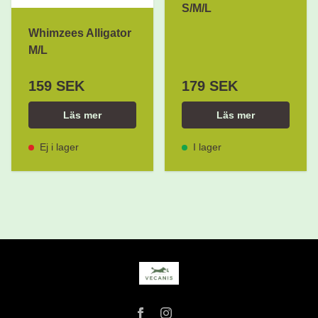
S/M/L
Whimzees Alligator
M/L
159 SEK
179 SEK
Läs mer
Läs mer
Ej i lager
I lager