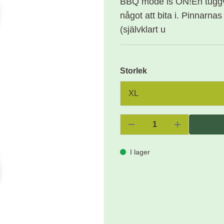
BBQ mode is ON!En tuggvä
något att bita i. Pinnarna
(självklart u
Storlek
I lager