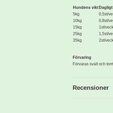
Hundens vikt
Daglig
5kg
0,5st/v
10kg
0,8st/v
15kg
1st/vec
25kg
1,5st/v
35kg
2st/vec
Förvaring
Förvaras svalt och torrt
Recensioner