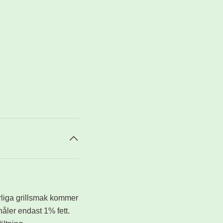
rliga grillsmak kommer
håler endast 1% fett.