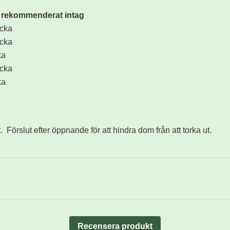
t rekommenderat intag
ecka
ecka
ka
ecka
ka
. Förslut efter öppnande för att hindra dom från att torka ut.
Recensera produkt