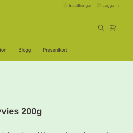
Inställningar
Logga in
ion
Blogg
Presentkort
vies 200g