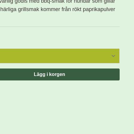
nlig godis med bbq-smak för hundar som gillar
s härliga grillsmak kommer från rökt paprikapulver
Lägg i korgen