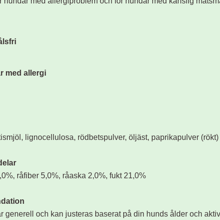
ör hundar med allergiproblem och för hundar med känslig matsmä
lsfri
r med allergi
tismjöl, lignocellulosa, rödbetspulver, öljäst, paprikapulver (rökt
delar
1,0%, råfiber 5,0%, råaska 2,0%, fukt 21,0%
dation
enerell och kan justeras baserat på din hunds ålder och aktiv