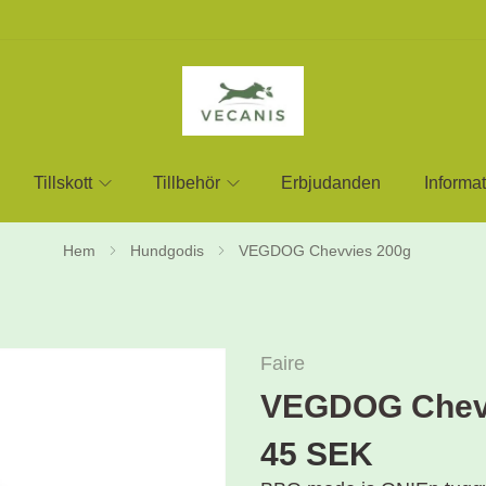
Tillskott
Tillbehör
Erbjudanden
Informat
Hem
Hundgodis
VEGDOG Chevvies 200g
Faire
VEGDOG Chev
45 SEK