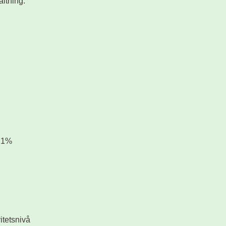
ltning.
) 1%
itetsnivå