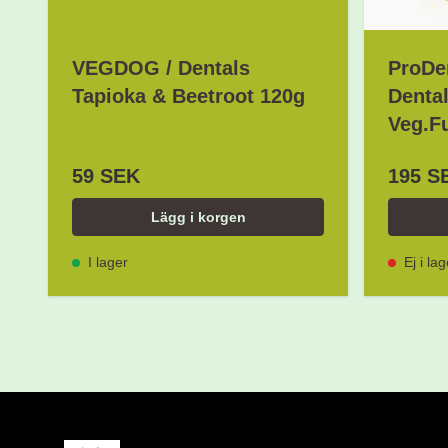
VEGDOG / Dentals
ProDen
Tapioka & Beetroot 120g
Denta
Veg.F
59 SEK
195 S
Lägg i korgen
I lager
Ej i lag