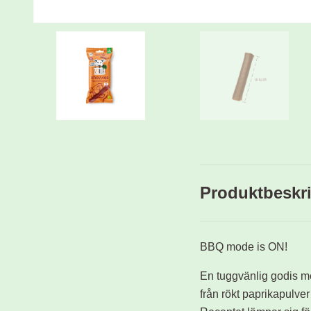
Produktbeskr
BBQ mode is ON!
En tuggvänlig godis me
från rökt paprikapulver