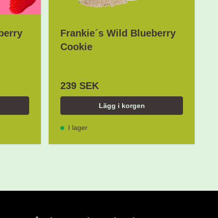
berry
Frankie´s Wild Blueberry
Cookie
239 SEK
Lägg i korgen
I lager