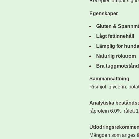
Receptet lämpar sig f
Egenskaper
Gluten & Spannmå
Lågt fettinnehåll
Lämplig för hunda
Naturlig rökarom
Bra tuggmotstånd
Sammansättning
Rismjöl, glycerin, pota
Analytiska bestånds
råprotein 6,0%, råfett 
Utfodringsrekommen
Mängden som anges är g