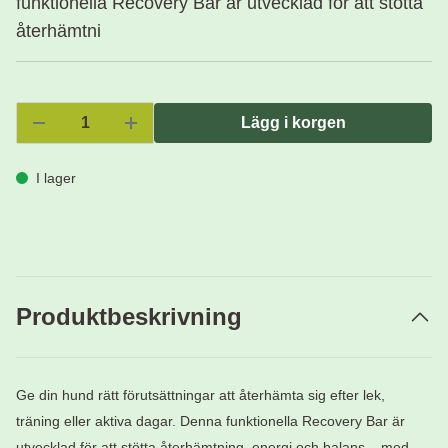
funktionella Recovery Bar är utvecklad för att stötta
återhämtni
Lägg i korgen
I lager
Produktbeskrivning
Ge din hund rätt förutsättningar att återhämta sig efter lek,
träning eller aktiva dagar. Denna funktionella Recovery Bar är
utvecklad för att stötta återhämtning, energi och balans – med