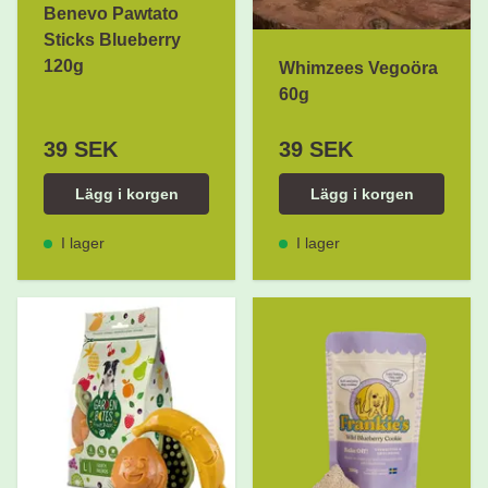
Benevo Pawtato
Sticks Blueberry
120g
Whimzees Vegoöra
60g
39 SEK
39 SEK
Lägg i korgen
Lägg i korgen
I lager
I lager